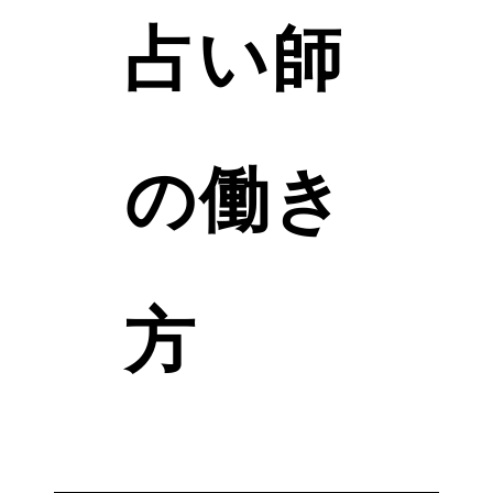
占い師
の働き
方